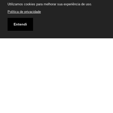
Utilizamos cookies para melhorar sua experiência de uso.
Política de privacidade
Entendi
Endereço
Rua Tenente José Ribas Kendrick, 3 - Cajuru, Curitiba -
PR, 82970-310
Visualizar Mapa
Entre em Contato
(41) 3226-4242