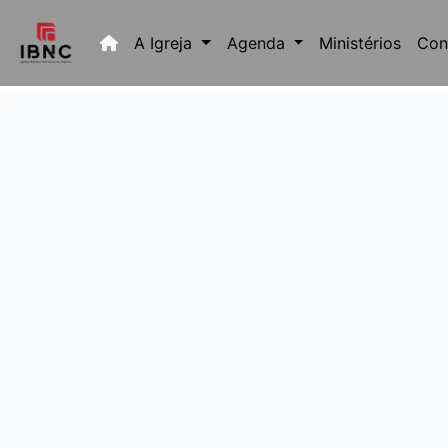
(current)
A Igreja
Agenda
Ministérios
Con