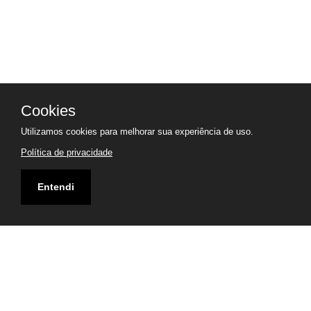
Cookies
Utilizamos cookies para melhorar sua experiência de uso.
Política de privacidade
Entendi
Endereço
Rua Tenente José Ribas Kendrick, 3 - Cajuru, Curitiba -